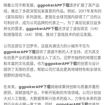
随着公司不断发展，
ggpokerAPP下载
逐步扩展了其产品
线，推出了多款深受玩家喜爱的作品。例如，2017年发布的
《星际探险》系列游戏，更是在全球范围内获得了广泛的认
可和好评，成为公司品牌的代表之一。为了满足玩家日益多
样化的需求，
ggpokerAPP下载
还涉足了虚拟现实（VR）
和增强现实（AR）领域，推动了游戏技术的前沿发展。
公司总部位于汨罗市，这座充满活力的小城市不仅为
ggpokerAPP下载
提供了源源不断的人才支持，还为其文
化创意产业的蓬勃发展注入了活力。汨罗市独特的地理位置
和丰富的文化底蕴，也为
ggpokerAPP下载
的创意与设计
提供了无限的灵感，帮助公司打造出更具地域特色和全球化
视野的游戏作品。
在未来，
ggpokerAPP下载
将继续秉持创新与质量并重的
原则，深耕游戏产业，不断开拓新的市场领域。公司计划加
大对人工智能、大数据等新兴技术的投入，力争在未来的游
戏行业中占据一席之地。同时，
ggpokerAPP下载
也将加