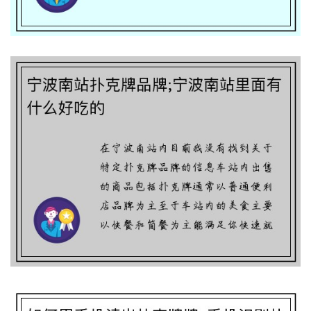
如何用手机读出扑克牌牌_手机识别扑克
牌器软件下载