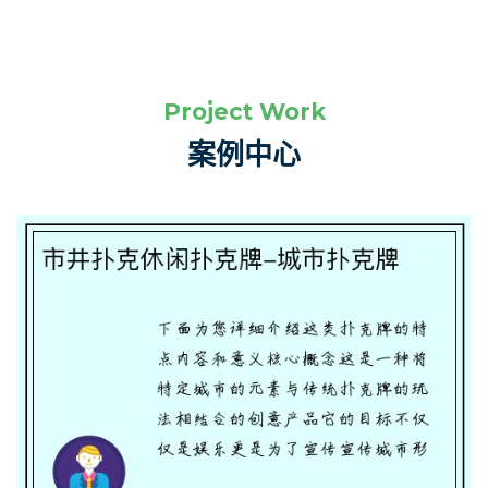
市井扑克休闲扑克牌-城市扑克牌
Project Work
案例中心
宁波南站扑克牌品牌;宁波南站里面有什
么好吃的