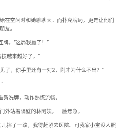
始在空闲时和她聊聊天。而扑克牌局，更是让他们
朋友。
连牌，“这局我赢了！”
牌技越来越好了。”
看见了，你手里还有一对2，刚才为什么不出？”
”
始重新洗牌，动作熟练流畅。
门外站着隔壁的林阿姨，一脸焦急。
女儿摔了一跤，我得赶紧去医院。可我家小宝没人照