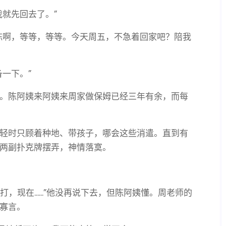
就先回去了。”
陈啊，等等，等等。今天周五，不急着回家吧？陪我
一下。”
。陈阿姨来阿姨来周家做保姆已经三年有余，而每
轻时只顾着种地、带孩子，哪会这些消遣。直到有
两副扑克牌摆弄，神情落寞。
，现在......”他没再说下去，但陈阿姨懂。周老师的
寡言。