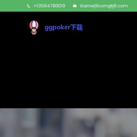
+13594780019
Gamej9com@j9.com