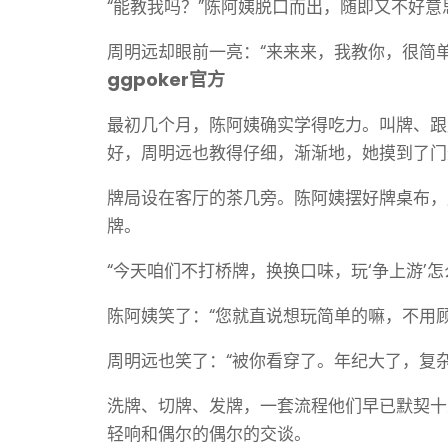
“能教我吗？”陈阿姨脱口而出，随即又不好意
周明远却眼前一亮：“来来来，我教你，很简单
ggpoker官方
最初几个月，陈阿姨确实学得吃力。叫牌、跟牌、
好，周明远也教得仔细，渐渐地，她摸到了门
牌局设在客厅的茶几旁。陈阿姨摆好牌桌布，
牌。
“今天咱们不打桥牌，换换口味，玩‘争上游’怎
陈阿姨笑了：“您就直说想玩简单的嘛，不用顾
周明远也笑了：“被你看穿了。年纪大了，复杂
洗牌、切牌、发牌，一套流程他们早已默契十
轻响和偶尔的偶尔的交谈。