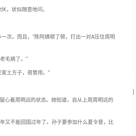
对K，状似随意地问。
多一次。而且，”陈阿姨顿了顿，打出一对A压住周明
老毛病了。”
老家土方子，很管用。”
留心着周明远的状态。她知道，自从上周周明远的
他今年又不能回国过年了。孙子要参加什么夏令营，比