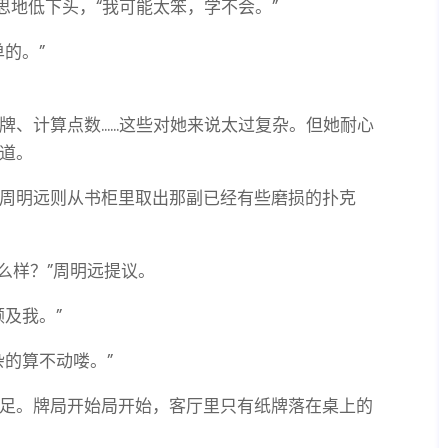
思地低下头，“我可能太笨，学不会。”
的。”
计算点数......这些对她来说太过复杂。但她耐心
道。
周明远则从书柜里取出那副已经有些磨损的扑克
么样？”周明远提议。
及我。”
的算不动喽。”
足。牌局开始局开始，客厅里只有纸牌落在桌上的