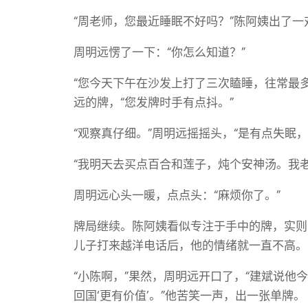
“周老师，您最近睡眠不好吗？”陈阿姨出了一
周明远愣了一下：“你怎么知道？”
“您今天下午在沙发上打了三次瞌睡，往常最
远的牌，“您发牌时手有点抖。”
“观察真仔细。”周明远摇摇头，“是有点失眠，
“我明天去买点百合和莲子，炖个安神汤。我
周明远心头一暖，点点头：“麻烦你了。”
牌局继续。陈阿姨看似专注于手中的牌，实则
儿子打来越洋电话后，他的情绪就一直不高。
“小陈啊，”果然，周明远开口了，“建斌说
回国‘更有价值’。”他苦笑一声，出一张单牌。