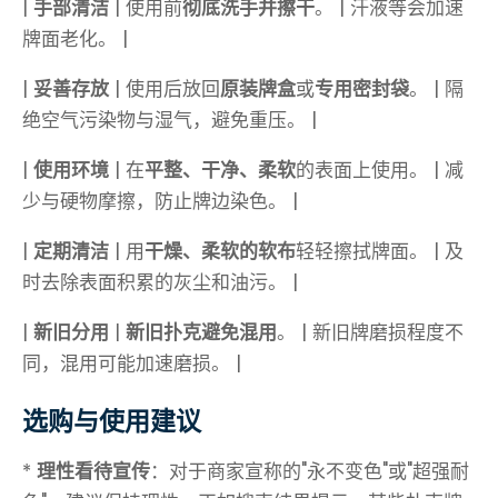
|
手部清洁
| 使用前
彻底洗手并擦干
。 | 汗液等会加速
牌面老化。 |
|
妥善存放
| 使用后放回
原装牌盒
或
专用密封袋
。 | 隔
绝空气污染物与湿气，避免重压。 |
|
使用环境
| 在
平整、干净、柔软
的表面上使用。 | 减
少与硬物摩擦，防止牌边染色。 |
|
定期清洁
| 用
干燥、柔软的软布
轻轻擦拭牌面。 | 及
时去除表面积累的灰尘和油污。 |
|
新旧分用
|
新旧扑克避免混用
。 | 新旧牌磨损程度不
同，混用可能加速磨损。 |
选购与使用建议
*
理性看待宣传
：对于商家宣称的"永不变色"或"超强耐