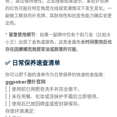
色"，建议保持理性。正如搜索结果提示，某些扑克牌
的红色可能在特定角度光线或受潮情况下发生变化。一
副做工精良的扑克牌，其耐用性和抗变色能力确实会更
出色。
*
留意使用细节
：如果一副牌中仅有个别几张（比如大
小王）出现了金色或银色，这类金属色
长时间使用后也
存在因摩擦而局部变淡或脱落的可能
。
✅ 日常保养速查清单
你可以把下面的清单作为日常保养的快速检查指南：
ggpoker德扑官网
[ ] 使用前已用肥皂洗手并完全擦干。
[ ] 未在用餐、化妆或涂抹护手霜后立即使用。
[ ] 使用后已放回牌盒或密封袋保存。
存放环境满足：