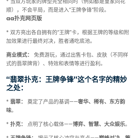
* 当双方玩家的牌型完全相同时（例如都是皇家同花
顺），不会平局，而是进入“王牌争锋”阶段。
aa扑克网页版
* 双方亮出各自拥有的“王牌”卡，根据王牌的等级和附
加效果进行最终对决，胜者通吃底池。
商业模式：
免费游玩，通过出售卡包、皮肤（不同样
式的翡翠牌背）、特效和表情等进行盈利。
“翡翠扑克：王牌争锋”这个名字的精妙
之处：
*
翡翠：
奠定了产品的基调——
奢华、稀有、东方韵
味
。
*
扑克：
点明了核心载体——
博弈、智慧、大众娱乐
。