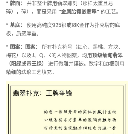
*
牌面：
并非整个牌用翡翠雕刻（那样太重且易
碎），碎），而是采用
“金属胎镶嵌翡翠”
的工艺。
*
基底：
使用高纯度925银或18K金作为扑克牌的底
板，质感厚重。
*
图案：图案：
所有扑克符号（红心、黑桃、方块、
梅花）以及J、Q、K的人物图案，均用
顶级缅甸翡翠
（阳绿或帝王绿）
进行微雕并镶嵌。数字和边框则用
精细的珐琅工艺填充。