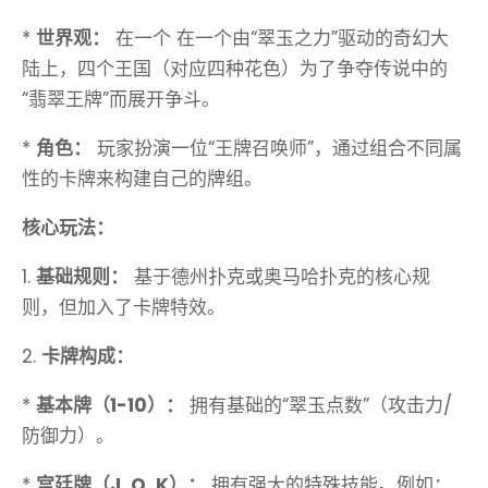
*
世界观：
在一个 在一个由“翠玉之力”驱动的奇幻大
陆上，四个王国（对应四种花色）为了争夺传说中的
“翡翠王牌”而展开争斗。
*
角色：
玩家扮演一位“王牌召唤师”，通过组合不同属
性的卡牌来构建自己的牌组。
核心玩法：
1.
基础规则：
基于德州扑克或奥马哈扑克的核心规
则，但加入了卡牌特效。
2.
卡牌构成：
*
基本牌（1-10）：
拥有基础的“翠玉点数”（攻击力/
防御力）。
*
宫廷牌（J, Q, K）：
拥有强大的特殊技能。例如：