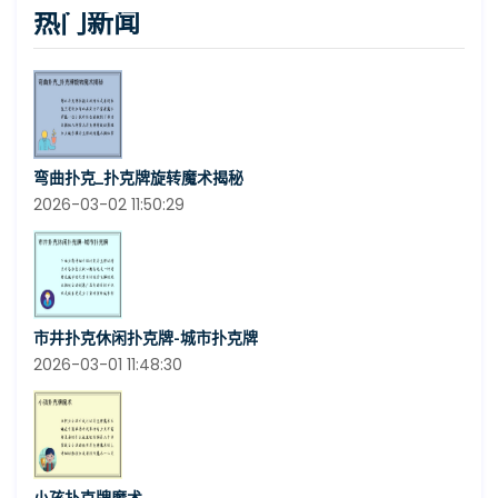
热门新闻
弯曲扑克_扑克牌旋转魔术揭秘
2026-03-02 11:50:29
市井扑克休闲扑克牌-城市扑克牌
2026-03-01 11:48:30