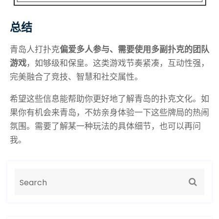
总结
青岛人打扑克
偏爱多人参与、需要使用多副扑克的团队
游戏
，如够级和保皇。这类游戏节奏紧凑，互动性强，
完美融合了竞技、智慧和社交属性。
希望这些信息能帮助你更好地了解青岛的扑克文化。如
果你有机会来青岛，不妨亲身体验一下这些牌局的热闹
氛围。需要了解某一种玩法的具体细节，也可以再问
我。