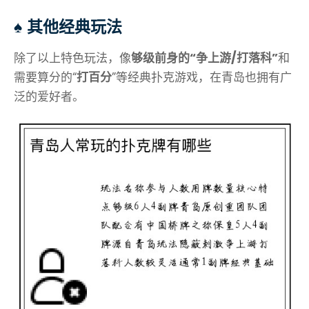
♠️
其他经典玩法
除了以上特色玩法，像
够级前身的“争上游/打落科”
和
需要算分的“
打百分
”等经典扑克游戏，在青岛也拥有广
泛的爱好者。