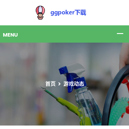
首页
游戏动态