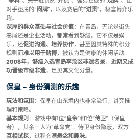
“
争科
”、关乎胜负的“
开点
”、强势拦截的“
烧牌
”、让
对手垫底的“
闷牌
”，以及赛后的“
进贡
”，极富博弈乐
趣。
深厚的群众基础与社会价值
：在青岛，无论是街头
巷尾还是企业活动，都常看到够级。它不仅是娱
乐，还
促进沟通、培养协作
，甚至因其特殊的积分
规则而
难以用于赌博
，被认为是健康的休闲活动。
2008年，够级入选青岛李沧区非遗名录
，
近期又成
功晋级市级非遗
，足见其文化分量。
保皇 – 身份猜测的乐趣
玩法和氛围
：保皇在山东境内也非常流行，讲究推
理和策略。
基本规则
：游戏中有1位“
皇帝
”和1位“
侍卫
”（保皇
者），其余三人为“革命党”。侍卫身份隐蔽，双方
互相试探
，过程充满
悬念和趣味
。