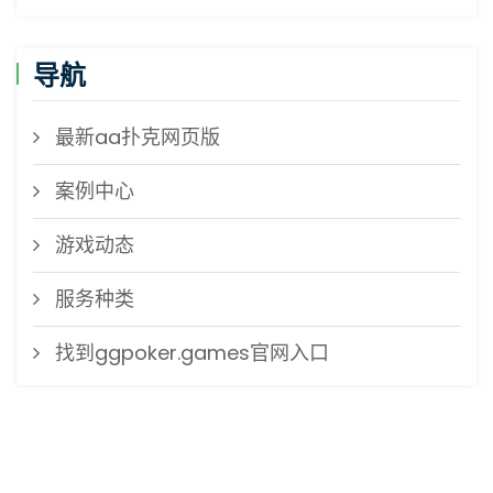
导航
最新aa扑克网页版
案例中心
游戏动态
服务种类
找到ggpoker.games官网入口