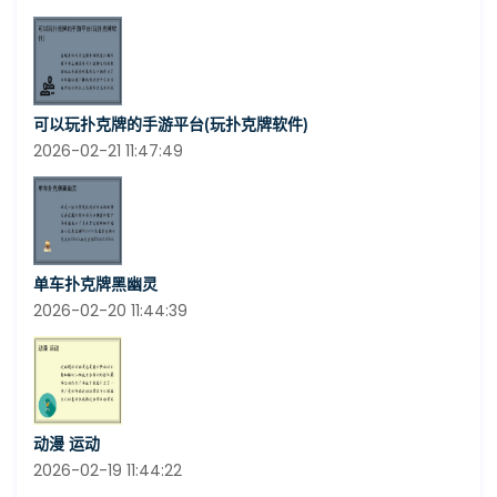
可以玩扑克牌的手游平台(玩扑克牌软件)
2026-02-21 11:47:49
单车扑克牌黑幽灵
2026-02-20 11:44:39
动漫 运动
2026-02-19 11:44:22