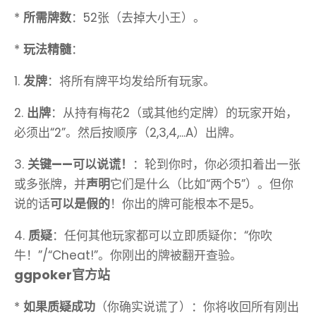
*
所需牌数
：52张（去掉大小王）。
*
玩法精髓
：
1.
发牌
：将所有牌平均发给所有玩家。
2.
出牌
：从持有梅花2（或其他约定牌）的玩家开始，
必须出“2”。然后按顺序（2,3,4,...A）出牌。
3.
关键——可以说谎！
：轮到你时，你必须扣着出一张
或多张牌，并
声明
它们是什么（比如“两个5”）。但你
说的话
可以是假的
！你出的牌可能根本不是5。
4.
质疑
：任何其他玩家都可以立即质疑你：“你吹
牛！”/“Cheat!”。你刚出的牌被翻开查验。
ggpoker官方站
*
如果质疑成功
（你确实说谎了）：你将收回所有刚出