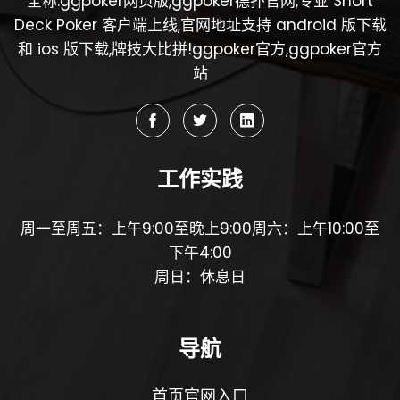
全称:ggpoker网页版,ggpoker德扑官网,专业 Short
Deck Poker 客户端上线,官网地址支持 android 版下载
和 ios 版下载,牌技大比拼!ggpoker官方,ggpoker官方
站
工作实践
周一至周五：上午9:00至晚上9:00周六：上午10:00至
下午4:00
周日：休息日
导航
首页官网入口