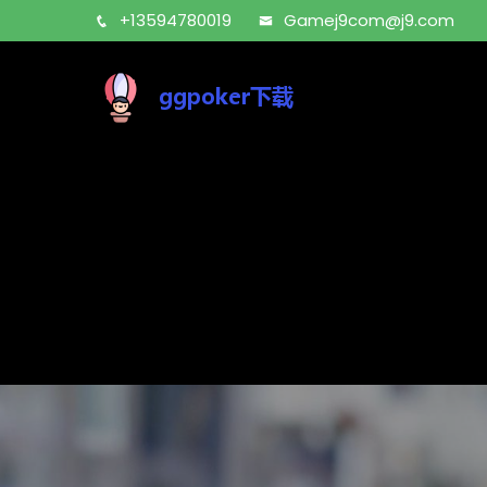
+13594780019
Gamej9com@j9.com