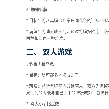
3.
蜘蛛纸牌
*
目标
：将八套牌（通常是同花色的）从K到
*
玩法
：将牌分成十列，通过将牌按降序、交
两色和四色三种难度。
二、 双人游戏
1.
钓鱼 / 抽乌龟
*
目标
：尽可能多地凑成对子。
*
玩法
：将所有牌平均分给两人，双方先扔掉
果抽到的牌能与自己手中的牌凑成对，就扔掉
2.
斗大小 / 比点数