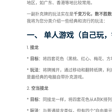
地区，如广东、香港等地比较常用。
一副扑克牌的玩法实在是
千变万化，数不胜数
我将为您分类介绍一些经典和流行的玩法：
一、 单人游戏（自己玩
1.
接龙
*
目标
：将四套花色（黑桃、红心、梅花、方
*
玩法
：将牌摊开，通过移动和翻转纸牌，利
是最经典的电脑自带扑克游戏。
2.
空当接龙
*
目标
：同接龙一样，将四套花色从A到K排
*
玩法
：与普通接龙类似，但有四个“自由单