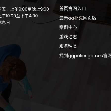
首页官网入口
五：上午9:00至晚上9:00
午10:00至下午4:00
最新aa扑克网页版
休息日
案例中心
游戏动态
服务种类
找到ggpoker.games