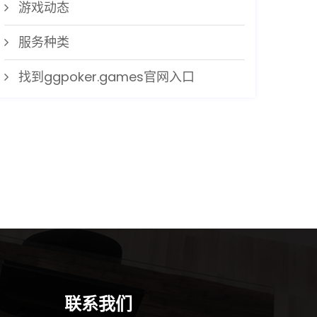
游戏动态
服务种类
找到ggpoker.games官网入口
联系我们