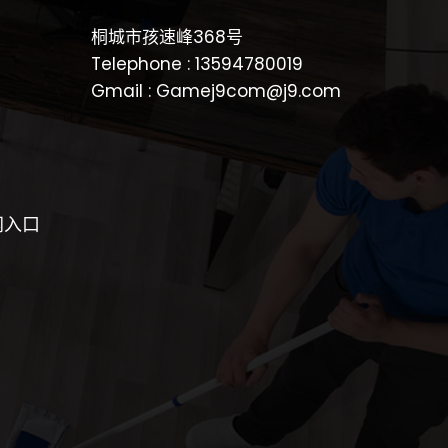
桐城市孩速峰368号
Telephone : 13594780019
Gmail : Gamej9com@j9.com
官网入口