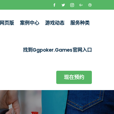
克网页版
案例中心
游戏动态
服务种类
找到ggpoker.games官网入口
现在预约