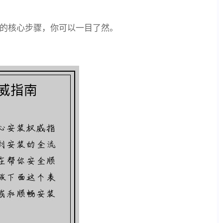
的核心步骤，你可以一目了然。