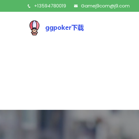
+13594780019
Gamej9com@j9.com