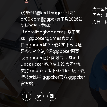
周一至周
欢迎莅临▓Red Dragon 红龙：
周六：上
dr09.com▓ggpoker下载2026最
周日：
新版官方下载网址
「xinzelianghao.com」以下简
称：ggpoker.games官网入
口,ggpokerAPP下载APP下载网址
是多少✔全站,全称:ggpoker网页
版,ggpoker德扑官网,专业 Short
Deck Poker 客户端上线,官网地址
支持 android 版下载和 ios 版下载,
牌技大比拼!ggpoker官方,ggpoker
官方站