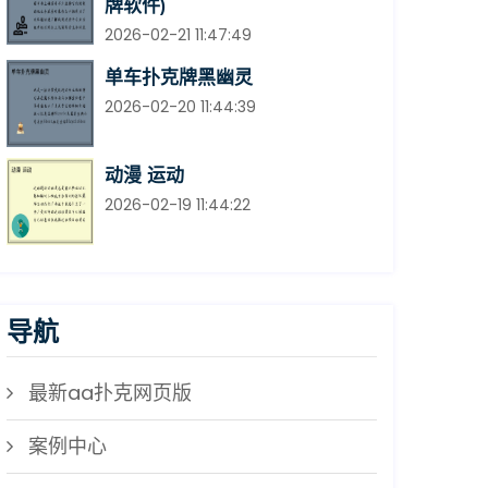
牌软件)
2026-02-21 11:47:49
单车扑克牌黑幽灵
2026-02-20 11:44:39
动漫 运动
2026-02-19 11:44:22
导航
最新aa扑克网页版
案例中心