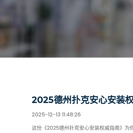
2025德州扑克安心安装
2025-12-13 11:48:26
这份《2025德州扑克安心安装权威指南》