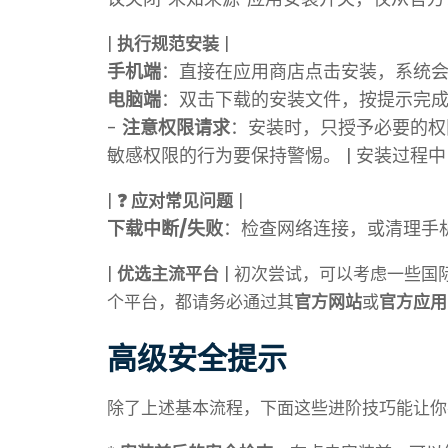
|
执行规范安装
|
手机端
：直接在应用商店点击安装，系统
电脑端
：双击下载的安装文件，按提示完
-
注意权限请求
：安装时，只授予必要的权
敏感权限的行为要保持警惕。 | 安装过程
|
❓ 应对常见问题
|
下载中断/失败
：检查网络连接，或清理手机
|
优选主流平台
| 初次尝试，可以考虑一些国
个平台，都请务必通过其
官方网站
或
官方应用
高级安全提示
除了上述基本流程，下面这些进阶技巧能让你