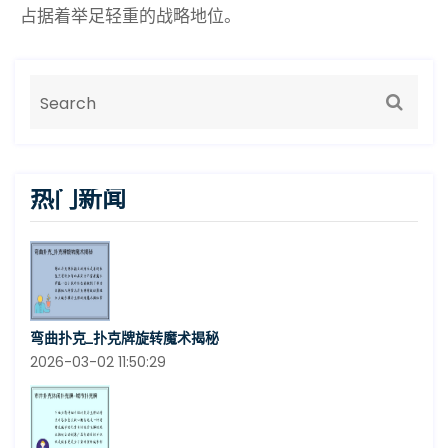
占据着举足轻重的战略地位。
热门新闻
弯曲扑克_扑克牌旋转魔术揭秘
2026-03-02 11:50:29