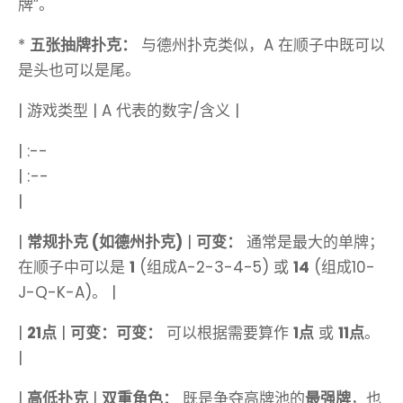
牌”。
*
五张抽牌扑克：
与德州扑克类似，A 在顺子中既可以
是头也可以是尾。
| 游戏类型 | A 代表的数字/含义 |
| :--
| :--
|
|
常规扑克 (如德州扑克)
|
可变：
通常是最大的单牌；
在顺子中可以是
1
(组成A-2-3-4-5) 或
14
(组成10-
J-Q-K-A)。 |
|
21点
|
可变：可变：
可以根据需要算作
1点
或
11点
。
|
|
高低扑克
|
双重角色：
既是争夺高牌池的
最强牌
，也