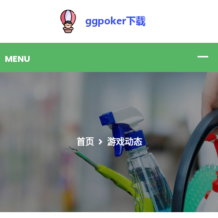
首页
游戏动态