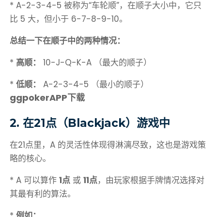
* A-2-3-4-5 被称为“车轮顺”，在顺子大小中，它只
比 5 大，但小于 6-7-8-9-10。
总结一下在顺子中的两种情况：
*
高顺：
10-J-Q-K-A （最大的顺子）
*
低顺：
A-2-3-4-5 （最小的顺子）
ggpokerAPP下载
2. 在21点（Blackjack）游戏中
在21点里，A 的灵活性体现得淋漓尽致，这也是游戏策
略的核心。
* A 可以算作
1点
或
11点
，由玩家根据手牌情况选择对
其最有利的算法。
*
例如：