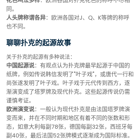
花色叫法多样
：欧洲各国对扑克花色的称呼不尽相
同。
人头牌称谓各异
：欧洲各国对J、Q、K等牌的称呼
也不同。
聊聊扑克的起源故事
关于扑克的起源有多种说法：
中国起源说
：有观点认为扑克牌最早起源于中国的
纸牌，例如传说韩信发明了"叶子戏"，或唐代一行和
尚张遂发明了叶子戏。叶子戏于元代传到西方，逐
渐演变成了塔罗牌及现代扑克。这些起源传说仍需
谨慎考证。
欧洲演变说
：一般认为现代扑克是由法国塔罗牌演
变而来，并在不同时期和地区有着不同的张数和形
态，如意大利每副78张，德国每副32张，西班牙每
副40张，最后法国52张牌模式逐渐成为国际标准。