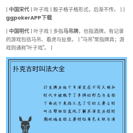
|
中国宋代
| 叶子戏 | 骰子格子格形式，后渐不传。 | |
ggpokerAPP下载
|
中国明代
| 叶子戏 | 多指
马吊牌
，也指酒牌。有记录
的游戏包括马吊、看虎与扯章。 | "马吊"常指牌具；游
戏则通称"叶子戏"。 |