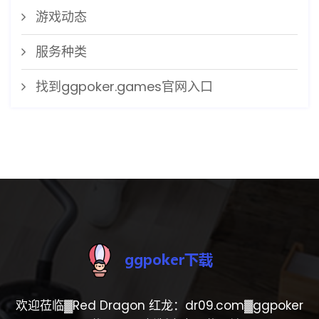
游戏动态
服务种类
找到ggpoker.games官网入口
欢迎莅临▓Red Dragon 红龙：dr09.com▓ggpoker