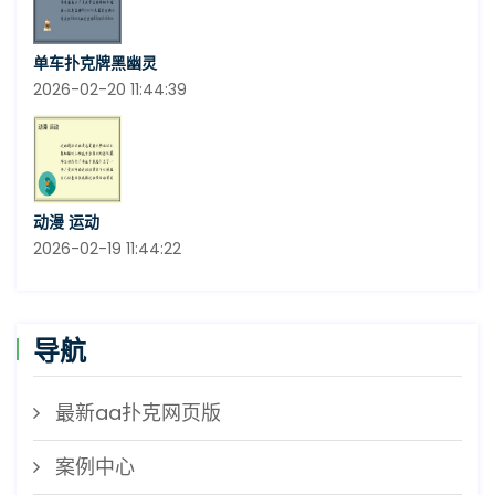
单车扑克牌黑幽灵
2026-02-20 11:44:39
动漫 运动
2026-02-19 11:44:22
导航
最新aa扑克网页版
案例中心