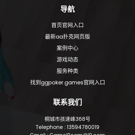
导航
首页官网入口
最新aa扑克网页版
案例中心
游戏动态
服务种类
找到ggpoker.games官网入口
联系我们
桐城市孩速峰368号
Telephone : 13594780019