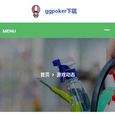
首页
游戏动态