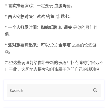
*
喜欢推理演戏
：一定要玩
血腥玛丽
。
*
两人安静对决
：试试
钓鱼
或
憋七
。
*
一个人打发时间
：
蜘蛛纸牌
和
通关
是你的最佳伴
侣。
*
派对想要嗨起来
：可以试试
金字塔
之类的饮酒游
戏。
希望这些玩法能给你带来新的乐趣！扑克牌的宇宙远不
止于此，大胆地去探索和创造属于你们自己的规则吧！