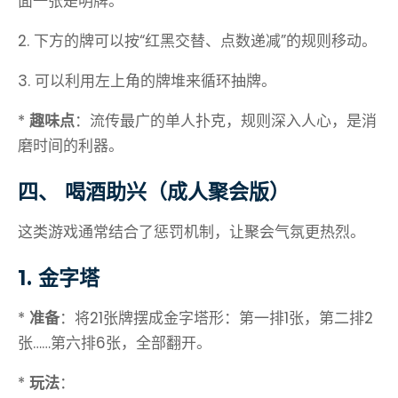
面一张是明牌。
2. 下方的牌可以按“红黑交替、点数递减”的规则移动。
3. 可以利用左上角的牌堆来循环抽牌。
*
趣味点
：流传最广的单人扑克，规则深入人心，是消
磨时间的利器。
四、 喝酒助兴（成人聚会版）
这类游戏通常结合了惩罚机制，让聚会气氛更热烈。
1. 金字塔
*
准备
：将21张牌摆成金字塔形：第一排1张，第二排2
张……第六排6张，全部翻开。
*
玩法
：