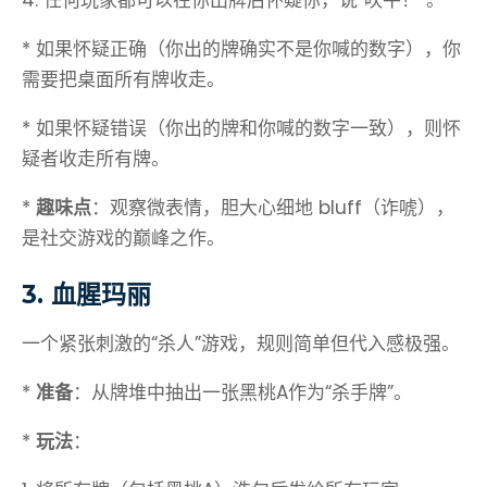
4. 任何玩家都可以在你出牌后怀疑你，说“吹牛！”。
* 如果怀疑正确（你出的牌确实不是你喊的数字），你
需要把桌面所有牌收走。
* 如果怀疑错误（你出的牌和你喊的数字一致），则怀
疑者收走所有牌。
*
趣味点
：观察微表情，胆大心细地 bluff（诈唬），
是社交游戏的巅峰之作。
3. 血腥玛丽
一个紧张刺激的“杀人”游戏，规则简单但代入感极强。
*
准备
：从牌堆中抽出一张黑桃A作为“杀手牌”。
*
玩法
：