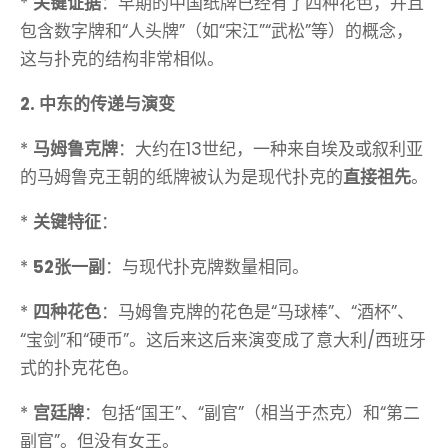
*
关键证据
：早期的中国纸牌已经有了四种花色，并且
包含数字牌和“人头牌”（如“宋江”“武松”等）的概念，
这与扑克的结构非常相似。
2. 中东的传递与演变
*
马姆鲁克牌
：大约在13世纪，一种来自埃及或叙利亚
的马姆鲁克王朝的纸牌被认为是现代扑克的
直接祖先
。
*
关键特征
：
*
52张一副
：与现代扑克牌数量相同。
*
四种花色
：马姆鲁克牌的花色是“马球棒”、“酒杯”、
“宝剑”和“硬币”。这后来这后来演变成了意大利/西班牙
式的扑克花色。
*
宫廷牌
：包括“国王”、“副官”（相当于杰克）和“第二
副官”。但没有女王。