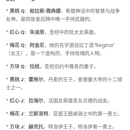
*
黑桃 Q
：
帕拉斯·雅典娜
，希腊神话中的智慧与战争
女神。是四张皇后牌中唯一手持武器的。
*
红心 Q
：
朱迪思
，圣经中的犹太女英雄。
*
梅花 Q
：
阿金尼
，她的名字源自拉丁语“Regina”
（女王），是一个虚构的、手持玫瑰的人物。
*
方块 Q
：
拉结
，圣经旧约中雅各的妻子。
*
黑桃 J
：
霍格尔
，丹麦的王子，查理曼大帝的十二骑
士之一。
*
红心 J
：
拉海尔
，法国女英雄圣女贞德的战友。
*
梅花 J
：
兰斯洛特
，亚瑟王圆桌骑士中的第一勇士。
*
方块 J
：
赫克托
，特洛伊王子，特洛伊第一勇士。