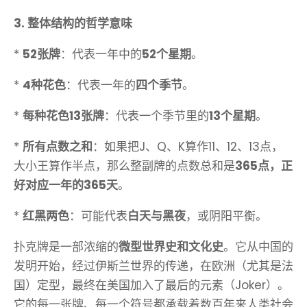
3. 整体结构的哲学意味
*
52张牌
：代表一年中的
52个星期
。
*
4种花色
：代表一年的
四个季节
。
*
每种花色13张牌
：代表一个季节里的
13个星期
。
*
所有点数之和
：如果把J、Q、K算作11、12、13点，
大小王算作半点，那么整副牌的点数总和是
365点，正
好对应一年的365天
。
*
红黑两色
：可能代表
白天与黑夜
，或阴阳平衡。
扑克牌是一部浓缩的
微型世界史和文化史
。它从中国的
发明开始，经过伊斯兰世界的传递，在欧洲（尤其是法
国）定型，最终在美国加入了最后的元素（Joker）。
它的每一张牌、每一个符号都承载着数百年来人类社会