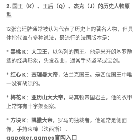
2. 国王（K）、王后（Q）、杰克（J）的历史人物原
型
12张宫廷牌通常被认为代表了历史上的著名人物，但具
体指代谁有多种说法，最流行的法国版本是：
*
黑桃 K
：
大卫王
，以色列的国王。他是米开朗基罗雕
塑的经典形象，头发卷曲，通常手持竖琴或宝剑。
*
红心 K
：
查理曼大帝
，法兰克国王。是四位国王中唯
一没有胡须的。
*
梅花 K
：
亚历山大大帝
，马其顿帝国君主。他的衣甲
上常饰有十字架图案。
*
方块 K
：
凯撒大帝
，罗马的独裁者。他通常是侧面
像，手持束棒（法西斯）。
ggpoker.games官网入口