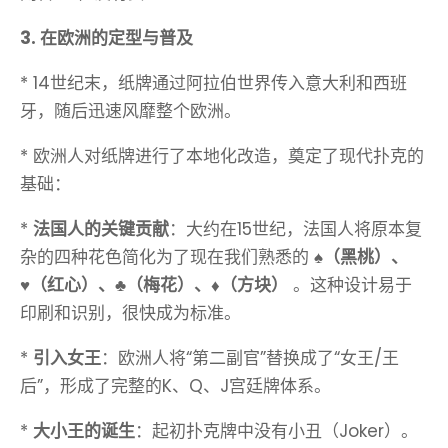
3. 在欧洲的定型与普及
* 14世纪末，纸牌通过阿拉伯世界传入意大利和西班
牙，随后迅速风靡整个欧洲。
* 欧洲人对纸牌进行了本地化改造，奠定了现代扑克的
基础：
*
法国人的关键贡献
：大约在15世纪，法国人将原本复
杂的四种花色简化为了现在我们熟悉的
♠️（黑桃）、
♥️（红心）、♣️（梅花）、♦️（方块）
。这种设计易于
印刷和识别，很快成为标准。
*
引入女王
：欧洲人将“第二副官”替换成了“女王/王
后”，形成了完整的K、Q、J宫廷牌体系。
*
大小王的诞生
：起初扑克牌中没有小丑（Joker）。