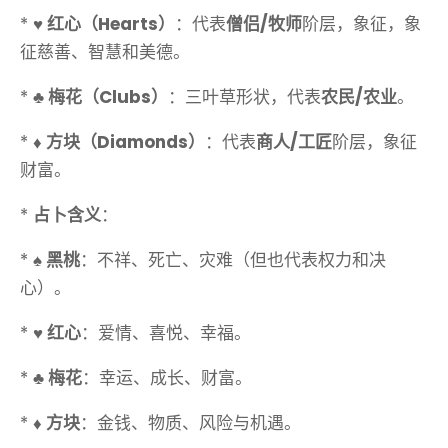
*
♥️ 红心（Hearts）
：代表
僧侣/牧师
阶层，象征，象
征慈善、智慧和美德。
*
♣️ 梅花（Clubs）
：三叶草形状，代表
农民/农业
。
*
♦️ 方块（Diamonds）
：代表
商人/工匠
阶层，象征
财富。
*
占卜含义
：
*
♠️ 黑桃
：不祥、死亡、灾难（但也代表权力和决
心）。
*
♥️ 红心
：爱情、喜悦、幸福。
*
♣️ 梅花
：幸运、成长、财富。
*
♦️ 方块
：金钱、物质、风险与机遇。