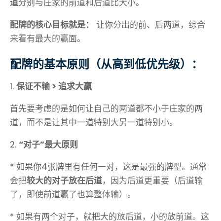
道
分别与庄家的前道和后道比大小。
配牌的核心目标就是：
让你分出的前、后两道，综合
来看有最大的赢面。
配牌的基本原则（从高到低优先级）：
1.
保证不输 > 追求大赢
首先要考虑的是如何让自己的两道都不小于庄家的两
道，而不是让其中一道特别大另一道特别小。
2.
“对子”最大原则
* 如果你4张牌里有任何一对，这是最强的牌型。通常
会把
较大的对子放在后道
，因为后道更重要（后道输
了，即使前道赢了也算整体输）。
* 如果有两个对子，就把大的放后道，小的放前道。这