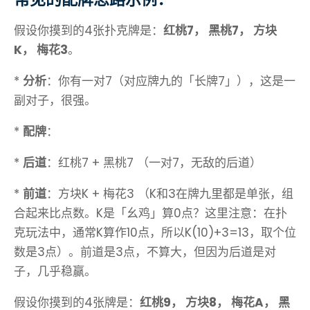
假设你摸到的4张扑克牌是：
红桃7， 黑桃7， 方块
K， 梅花3
。
*
分析
：你有一对7（对应牌九的「长牌7」），这是一
副对子，很强。
*
配牌
：
*
后道
：红桃7 + 黑桃7 （一对7，无敌的后道）
*
前道
：方块K + 梅花3 （K和3在牌九里都是单张，组
合起来比点数。K是「幺鸡」算0点？这里注意：在扑
克玩法中，通常K算作10点，所以K(10)+3=13，取个位
数是3点）。前道是3点，不算大，但因为后道是对
子，几乎稳赢。
假设你摸到的4张牌是：
红桃9， 方块8， 梅花A， 黑