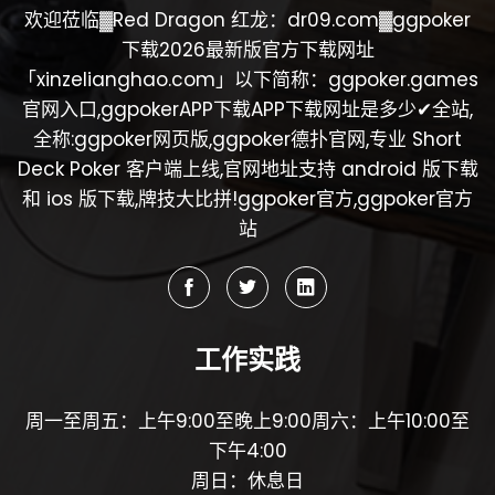
欢迎莅临▓Red Dragon 红龙：dr09.com▓ggpoker
下载2026最新版官方下载网址
「xinzelianghao.com」以下简称：ggpoker.games
官网入口,ggpokerAPP下载APP下载网址是多少✔全站,
全称:ggpoker网页版,ggpoker德扑官网,专业 Short
Deck Poker 客户端上线,官网地址支持 android 版下载
和 ios 版下载,牌技大比拼!ggpoker官方,ggpoker官方
站
工作实践
周一至周五：上午9:00至晚上9:00周六：上午10:00至
下午4:00
周日：休息日