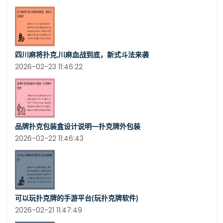
四川麻将扑克,川麻血战到底，新式斗法来袭
2026-02-23 11:46:22
品牌扑克包装盒设计说明—扑克牌外包装
2026-02-22 11:46:43
可以玩扑克牌的手游平台(玩扑克牌软件)
2026-02-21 11:47:49