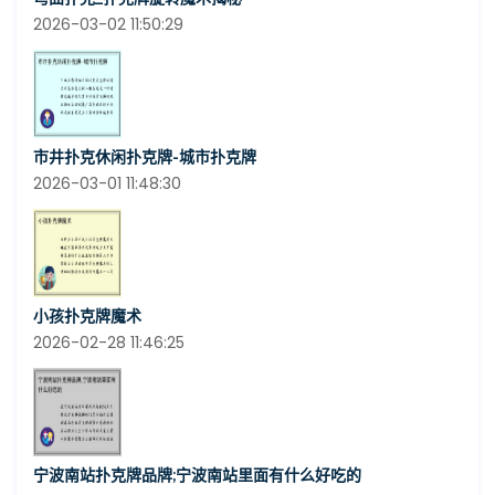
2026-03-02 11:50:29
市井扑克休闲扑克牌-城市扑克牌
2026-03-01 11:48:30
小孩扑克牌魔术
2026-02-28 11:46:25
宁波南站扑克牌品牌;宁波南站里面有什么好吃的