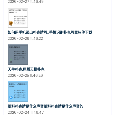
2026-02-27 11:46:49
如何用手机读出扑克牌牌_手机识别扑克牌器软件下载
2026-02-26 11:46:22
天牛扑克,原版天梯扑克
2026-02-25 11:46:26
塑料扑克牌是什么声音塑料扑克牌是什么声音的
2026-02-24 11:46:47