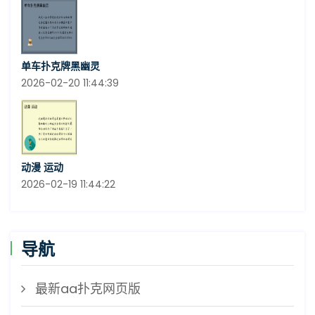
单车扑克牌黑幽灵
2026-02-20 11:44:39
动漫 运动
2026-02-19 11:44:22
导航
最新aa扑克网页版