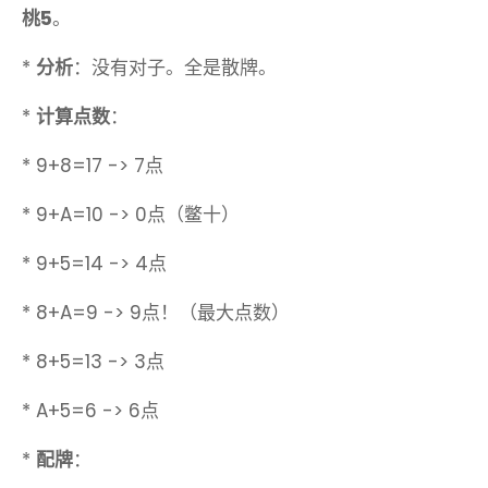
桃5
。
*
分析
：没有对子。全是散牌。
*
计算点数
：
* 9+8=17 -> 7点
* 9+A=10 -> 0点（鳖十）
* 9+5=14 -> 4点
* 8+A=9 -> 9点！（最大点数）
* 8+5=13 -> 3点
* A+5=6 -> 6点
*
配牌
：