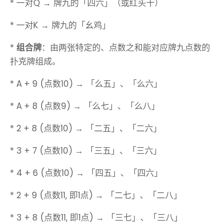
* 一对Q → 牌九的「四六」（或红头十）
* 一对K → 牌九的「幺鸡」
*
组合牌
：由两张特定的、点数之和能对应牌九点数的
扑克牌组成。
* A + 9 (点数10) → 「么五」、「么六」
* A + 8 (点数9) → 「么七」、「么八」
* 2 + 8 (点数10) → 「二五」、「二六」
* 3 + 7 (点数10) → 「三五」、「三六」
* 4 + 6 (点数10) → 「四五」、「四六」
* 2 + 9 (点数11, 即1点) → 「二七」、「二八」
* 3 + 8 (点数11, 即1点) → 「三七」、「三八」