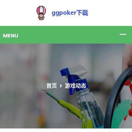
首页
游戏动态