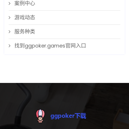
案例中心
游戏动态
服务种类
找到ggpoker.games官网入口