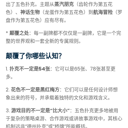
出了五色扑克。主题从
蒸汽朋克
（齿轮作为第五花
色）、
神话生物
（龙蛋作为第五花色）到
航海冒险
（罗
盘作为第五花色）应有尽有。
*
颠覆之处
：每一副牌都不仅仅是一副牌，它是一个完
整的世界观和一套全新的专属规则。
颠覆了你哪些认知？
1.
扑克不一定是54张
：它可以是65张、78张甚至更
多。
2.
花色不一定是黑红梅方
：它们可以是任何设计师想
象出来的符号，并承载着独特的文化和游戏含义。
3.
游戏目的不一定是“比大小”
：五色扑克更多地被用
于复杂的策略桌游、合作游戏或讲故事游戏中，其核心
机制远非“德州扑克”或“桥牌”所能概括。