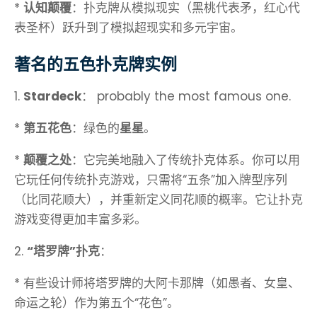
*
认知颠覆
：扑克牌从模拟现实（黑桃代表矛，红心代
表圣杯）跃升到了模拟超现实和多元宇宙。
著名的五色扑克牌实例
1.
Stardeck
： probably the most famous one.
*
第五花色
：绿色的
星星
。
*
颠覆之处
：它完美地融入了传统扑克体系。你可以用
它玩任何传统扑克游戏，只需将“五条”加入牌型序列
（比同花顺大），并重新定义同花顺的概率。它让扑克
游戏变得更加丰富多彩。
2.
“塔罗牌”扑克
：
* 有些设计师将塔罗牌的大阿卡那牌（如愚者、女皇、
命运之轮）作为第五个“花色”。