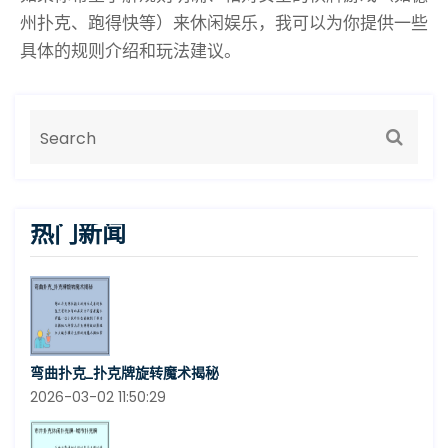
州扑克、跑得快等）来休闲娱乐，我可以为你提供一些
具体的规则介绍和玩法建议。
热门新闻
弯曲扑克_扑克牌旋转魔术揭秘
2026-03-02 11:50:29