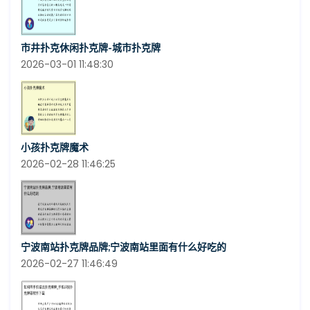
市井扑克休闲扑克牌-城市扑克牌
2026-03-01 11:48:30
小孩扑克牌魔术
2026-02-28 11:46:25
宁波南站扑克牌品牌;宁波南站里面有什么好吃的
2026-02-27 11:46:49