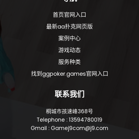
首页官网入口
最新aa扑克网页版
案例中心
游戏动态
服务种类
找到ggpoker.games官网入口
联系我们
桐城市孩速峰368号
Telephone : 13594780019
Gmail : Gamej9com@j9.com