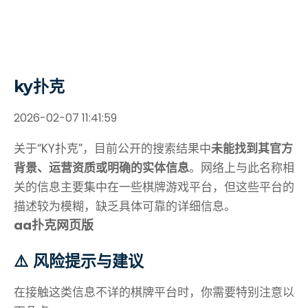
ky扑克
2026-02-07 11:41:59
关于“KY扑克”，目前公开的搜索结果中
未能找到其官方
背景、运营资质或明确的实体信息
。网络上与此名称相
关的信息主要集中在一些棋牌游戏平台，但这些平台的
描述较为模糊，缺乏具体可靠的详细信息。
aa扑克网页版
⚠️ 风险提示与建议
在接触这类信息不详的棋牌平台时，你需要特别注意以