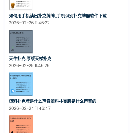
如何用手机读出扑克牌牌_手机识别扑克牌器软件下载
2026-02-26 11:46:22
天牛扑克,原版天梯扑克
2026-02-25 11:46:26
塑料扑克牌是什么声音塑料扑克牌是什么声音的
2026-02-24 11:46:47