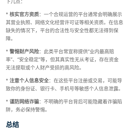
下几点：
*
核实官方资质
：一个合规运营的平台通常会明确展示
其营业执照、网络文化经营许可证等相关资质。在信息
缺失的情况下，平台的合法性与安全性都无法得到保
障。
*
警惕财产风险
：此类平台常宣称提供“业内最高赔
率”、“安全稳定”等，但其真实性无从考证，存在资金
无法提取或个人财产受损的高风险。
*
注意个人信息安全
：在这些平台注册或交易，可能导
致你的身份证、银行卡、手机号等敏感个人信息泄露。
*
谨防网络诈骗
：不明确的平台背后可能隐藏着诈骗陷
阱，务必保持警惕。
总结