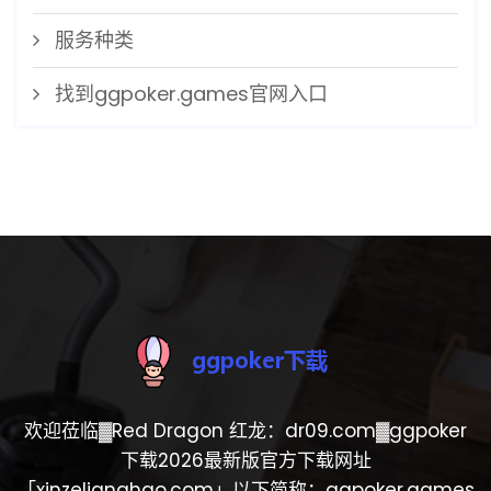
服务种类
找到ggpoker.games官网入口
欢迎莅临▓Red Dragon 红龙：dr09.com▓ggpoker
下载2026最新版官方下载网址
「xinzelianghao.com」以下简称：ggpoker.games