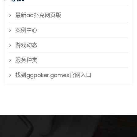
最新aa扑克网页版
案例中心
游戏动态
服务种类
找到ggpoker.games官网入口