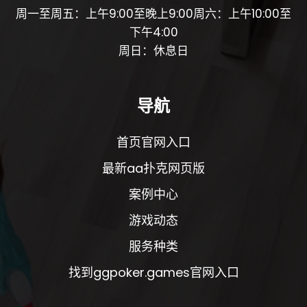
周一至周五：上午9:00至晚上9:00周六：上午10:00至
下午4:00
周日：休息日
导航
首页官网入口
最新aa扑克网页版
案例中心
游戏动态
服务种类
找到ggpoker.games官网入口