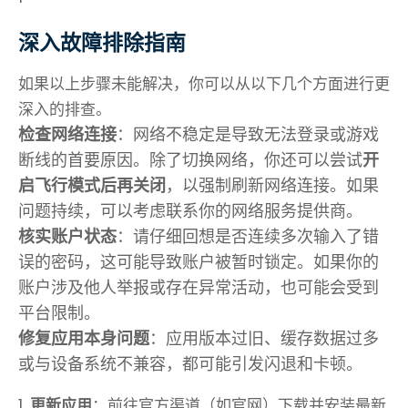
深入故障排除指南
如果以上步骤未能解决，你可以从以下几个方面进行更
深入的排查。
检查网络连接
：网络不稳定是导致无法登录或游戏
断线的首要原因。除了切换网络，你还可以尝试
开
启飞行模式后再关闭
，以强制刷新网络连接。如果
问题持续，可以考虑联系你的网络服务提供商。
核实账户状态
：请仔细回想是否连续多次输入了错
误的密码，这可能导致账户被暂时锁定。如果你的
账户涉及他人举报或存在异常活动，也可能会受到
平台限制。
修复应用本身问题
：应用版本过旧、缓存数据过多
或与设备系统不兼容，都可能引发闪退和卡顿。
1.
更新应用
：前往官方渠道（如官网）下载并安装最新