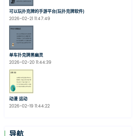
可以玩扑克牌的手游平台(玩扑克牌软件)
2026-02-21 11:47:49
单车扑克牌黑幽灵
2026-02-20 11:44:39
动漫 运动
2026-02-19 11:44:22
导航