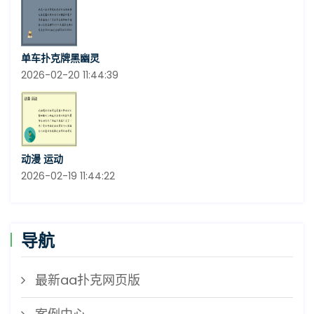
单车扑克牌黑幽灵
2026-02-20 11:44:39
动漫 运动
2026-02-19 11:44:22
导航
最新aa扑克网页版