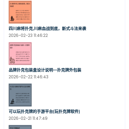
四川麻将扑克,川麻血战到底，新式斗法来袭
2026-02-23 11:46:22
品牌扑克包装盒设计说明—扑克牌外包装
2026-02-22 11:46:43
可以玩扑克牌的手游平台(玩扑克牌软件)
2026-02-21 11:47:49