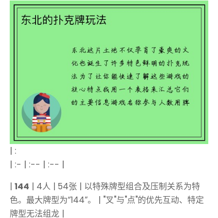
| :
| :- | :-- | :-- |
|
144
| 4人 | 54张 | 以特殊牌型组合及压制关系为特
色。最大牌型为“144”。 | "叉"与"点"的优先互动、特定
牌型无法组龙 |