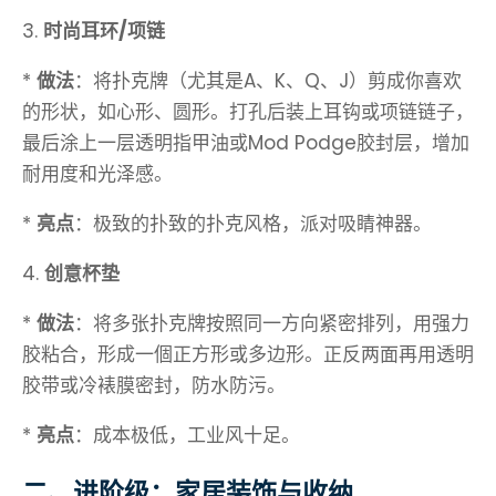
3.
时尚耳环/项链
*
做法
：将扑克牌（尤其是A、K、Q、J）剪成你喜欢
的形状，如心形、圆形。打孔后装上耳钩或项链链子，
最后涂上一层透明指甲油或Mod Podge胶封层，增加
耐用度和光泽感。
*
亮点
：极致的扑致的扑克风格，派对吸睛神器。
4.
创意杯垫
*
做法
：将多张扑克牌按照同一方向紧密排列，用强力
胶粘合，形成一個正方形或多边形。正反两面再用透明
胶带或冷裱膜密封，防水防污。
*
亮点
：成本极低，工业风十足。
二、进阶级：家居装饰与收纳