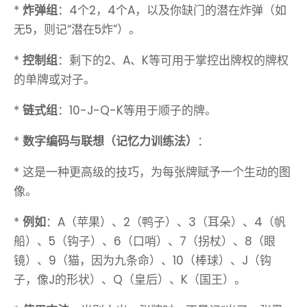
*
炸弹组
：4个2，4个A，以及你缺门的潜在炸弹（如
无5，则记“潜在5炸”）。
*
控制组
：剩下的2、A、K等可用于掌控出牌权的牌权
的单牌或对子。
*
链式组
：10-J-Q-K等用于顺子的牌。
*
数字编码与联想（记忆力训练法）
：
* 这是一种更高级的技巧，为每张牌赋予一个生动的图
像。
*
例如
：A（苹果）、2（鸭子）、3（耳朵）、4（帆
船）、5（钩子）、6（口哨）、7（拐杖）、8（眼
镜）、9（猫，因为九条命）、10（棒球）、J（钩
子，像J的形状）、Q（皇后）、K（国王）。