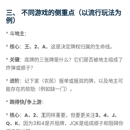
三、 不同游戏的侧重点（以流行玩法为
例）
*
斗地主
：
*
核心
：
王、2、A
。这是决定牌权归属的生命线。
*
关键
：底牌的三张牌是什么？它们是否被地主组成了
炸弹或顺子？
*
进阶
：记下家（农民）报单或报双的牌，以及地主可
能存在的软肋（例如缺一门）。
*
跑得快/争上游
：
*
核心
：
A、2、王
同样重要，但要更关注
3、4、J、
Q、K
。因为3和4是开局牌，JQK是组成顺子和阻碍你