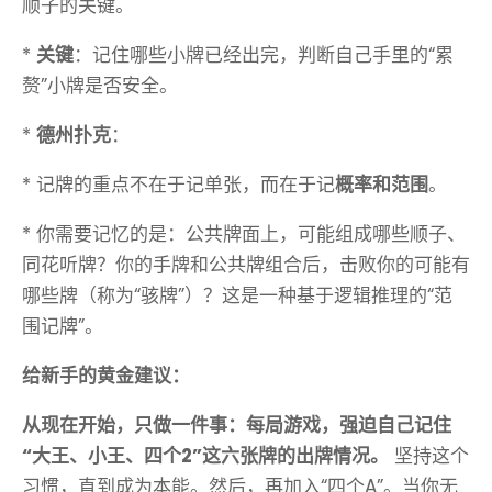
顺子的关键。
*
关键
：记住哪些小牌已经出完，判断自己手里的“累
赘”小牌是否安全。
*
德州扑克
：
* 记牌的重点不在于记单张，而在于记
概率和范围
。
* 你需要记忆的是：公共牌面上，可能组成哪些顺子、
同花听牌？你的手牌和公共牌组合后，击败你的可能有
哪些牌（称为“骇牌”）？这是一种基于逻辑推理的“范
围记牌”。
给新手的黄金建议：
从现在开始，只做一件事：每局游戏，强迫自己记住
“大王、小王、四个2”这六张牌的出牌情况。
坚持这个
习惯，直到成为本能。然后，再加入“四个A”。当你无