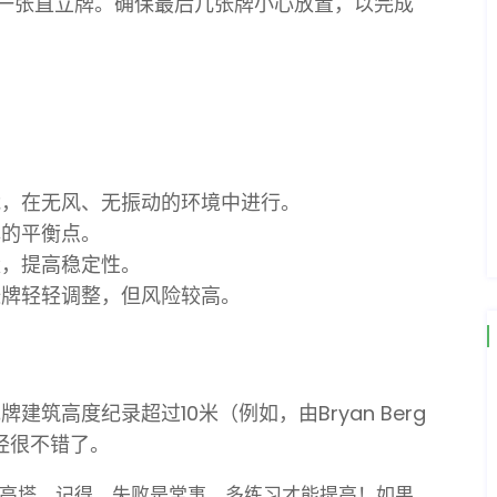
一张直立牌。确保最后几张牌小心放置，以完成
能，在无风、无振动的环境中进行。
牌的平衡点。
量，提高稳定性。
张牌轻轻调整，但风险较高。
筑高度纪录超过10米（例如，由Bryan Berg
经很不错了。
高塔。记得，失败是常事，多练习才能提高！如果