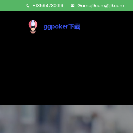
+13594780019
Gamej9com@j9.com