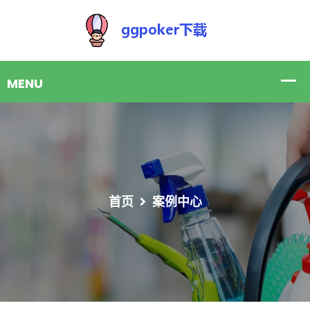
首页
案例中心