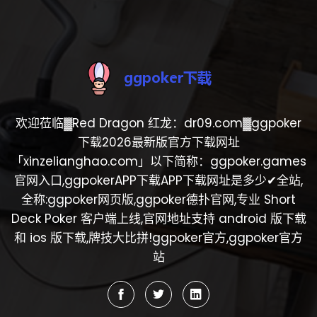
欢迎莅临▓Red Dragon 红龙：dr09.com▓ggpoker
下载2026最新版官方下载网址
「xinzelianghao.com」以下简称：ggpoker.games
官网入口,ggpokerAPP下载APP下载网址是多少✔全站,
全称:ggpoker网页版,ggpoker德扑官网,专业 Short
Deck Poker 客户端上线,官网地址支持 android 版下载
和 ios 版下载,牌技大比拼!ggpoker官方,ggpoker官方
站