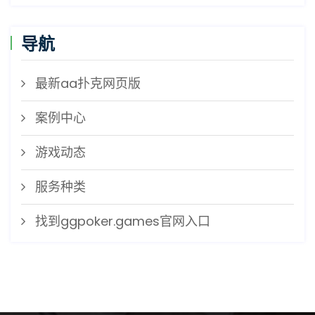
导航
最新aa扑克网页版
案例中心
游戏动态
服务种类
找到ggpoker.games官网入口