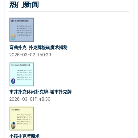
热门新闻
弯曲扑克_扑克牌旋转魔术揭秘
2026-03-02 11:50:29
市井扑克休闲扑克牌-城市扑克牌
2026-03-01 11:48:30
小孩扑克牌魔术