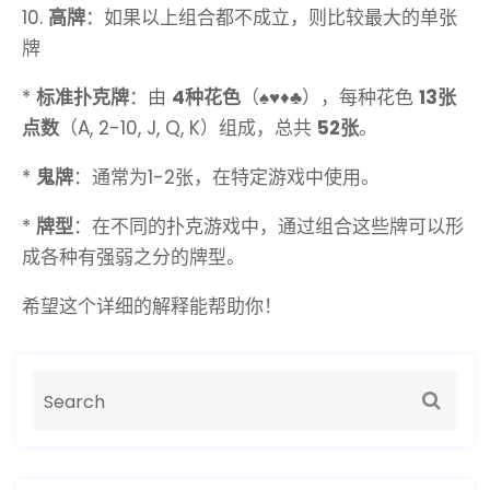
10.
高牌
：如果以上组合都不成立，则比较最大的单张
牌
*
标准扑克牌
：由
4种花色
（♠️♥️♦️♣️），每种花色
13张
点数
（A, 2-10, J, Q, K）组成，总共
52张
。
*
鬼牌
：通常为1-2张，在特定游戏中使用。
*
牌型
：在不同的扑克游戏中，通过组合这些牌可以形
成各种有强弱之分的牌型。
希望这个详细的解释能帮助你！