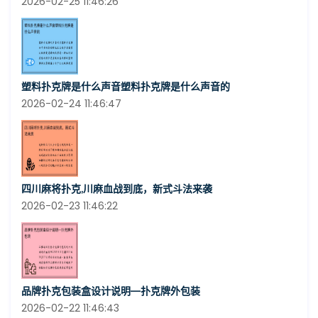
2026-02-25 11:46:26
塑料扑克牌是什么声音塑料扑克牌是什么声音的
2026-02-24 11:46:47
四川麻将扑克,川麻血战到底，新式斗法来袭
2026-02-23 11:46:22
品牌扑克包装盒设计说明—扑克牌外包装
2026-02-22 11:46:43